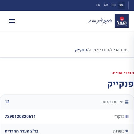
ילוג
עב
EN
AR
FR
תוכן
עמוד הבית
/
מוצרי אפייה
/
פנקייק
מוצרי אפייה
פנקייק
יחידות בקרטון
12
ברקוד
7290120320611
כשרות
בד"צ העדה החרדית