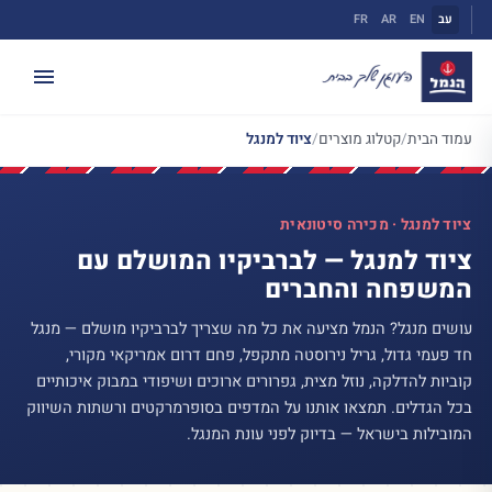
ילוג
עב
EN
AR
FR
תוכן
עמוד הבית
/
קטלוג מוצרים
/
ציוד למנגל
ציוד למנגל · מכירה סיטונאית
ציוד למנגל — לברביקיו המושלם עם
המשפחה והחברים
עושים מנגל? הנמל מציעה את כל מה שצריך לברביקיו מושלם — מנגל
חד פעמי גדול, גריל נירוסטה מתקפל, פחם דרום אמריקאי מקורי,
קוביות להדלקה, נוזל מצית, גפרורים ארוכים ושיפודי במבוק איכותיים
בכל הגדלים. תמצאו אותנו על המדפים בסופרמרקטים ורשתות השיווק
המובילות בישראל — בדיוק לפני עונת המנגל.