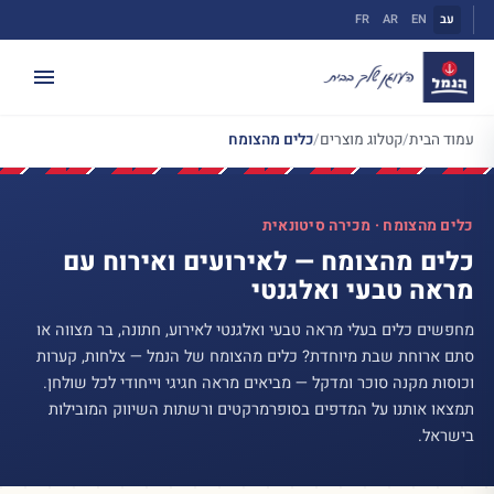
ילוג
עב
EN
AR
FR
תוכן
עמוד הבית
/
קטלוג מוצרים
/
כלים מהצומח
כלים מהצומח · מכירה סיטונאית
כלים מהצומח — לאירועים ואירוח עם
מראה טבעי ואלגנטי
מחפשים כלים בעלי מראה טבעי ואלגנטי לאירוע, חתונה, בר מצווה או
סתם ארוחת שבת מיוחדת? כלים מהצומח של הנמל — צלחות, קערות
וכוסות מקנה סוכר ומדקל — מביאים מראה חגיגי וייחודי לכל שולחן.
תמצאו אותנו על המדפים בסופרמרקטים ורשתות השיווק המובילות
בישראל.