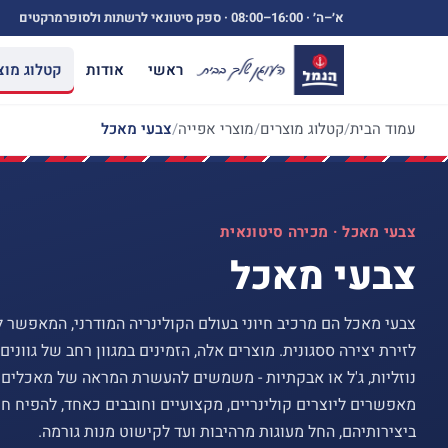
ילוג
א׳–ה׳ ·
08:00–16:00
· ספק סיטונאי לרשתות ולסופרמרקטים
תוכן
ראשי
אודות
קטלוג מוצ
עמוד הבית
/
קטלוג מוצרים
/
מוצרי אפייה
/
צבעי מאכל
צבעי מאכל · מכירה סיטונאית
צבעי מאכל
צבעי מאכל הם מרכיב חיוני בעולם הקולינריה המודרני, המאפשר 
לזירת יצירה ססגונית. מוצרים אלה, הזמינים במגוון רחב של גוונים 
נוזליות, ג'ל או אבקתיות - משמשים להעשרת המראה של מאכלים
מאפשרים ליוצרים קולינריים, מקצועיים וחובבים כאחד, להפיח חיי
ביצירותיהם, החל מעוגות מרהיבות ועד לקישוט מנות גורמה.