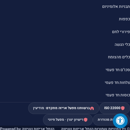
תבניות אלומיניום
כפפות
פירורי לחם
כלי הגשה
כלים מהצומח
סכו"ם חד פעמי
צלחות חד פעמי
כוסות חד פעמי
ISO 22000
ברשותנו מפעל אריזה מתקדם
· מודיעין
כשרות מהודרת
רישיון יצרן · מפעל חיוני
© כל הזכויות שמורות הנמל אריזות ושיווק
הנמל אריזות ושיווק Powered by