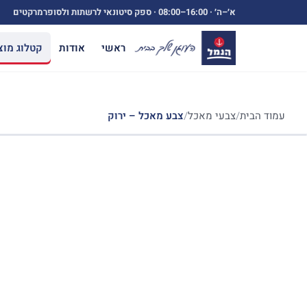
ילוג
א׳–ה׳ ·
08:00–16:00
· ספק סיטונאי לרשתות ולסופרמרקטים
תוכן
ראשי
אודות
קטלוג מוצ
עמוד הבית
/
צבעי מאכל
/
צבע מאכל – ירוק