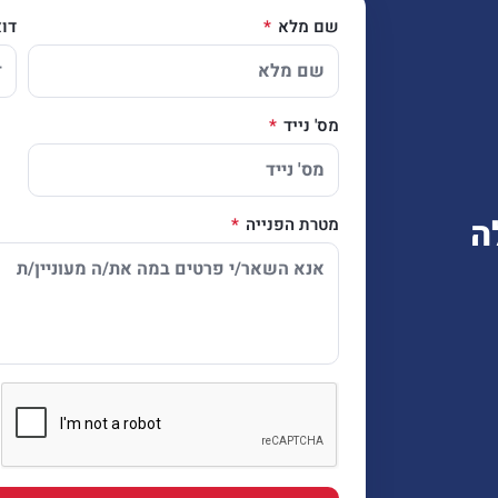
שם מלא
דו
מס' נייד
ה
מטרת הפנייה