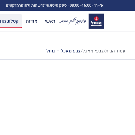
ילוג
א׳–ה׳ ·
08:00–16:00
· ספק סיטונאי לרשתות ולסופרמרקטים
תוכן
ראשי
אודות
קטלוג מוצ
עמוד הבית
/
צבעי מאכל
/
צבע מאכל – כחול