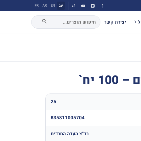
עב
EN
AR
FR
ל
יצירת קשר
1 יח`
25
835811005704
בד"צ העדה החרדית