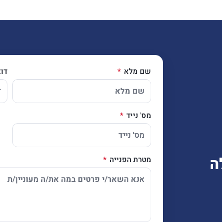
שם מלא
דו
מס' נייד
ה
מטרת הפנייה