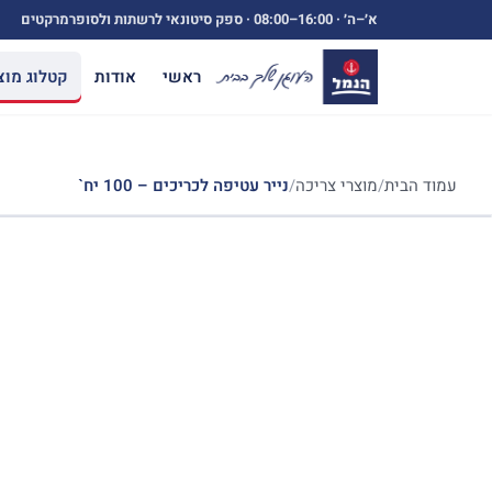
ילוג
א׳–ה׳ ·
08:00–16:00
· ספק סיטונאי לרשתות ולסופרמרקטים
תוכן
ראשי
אודות
קטלוג מוצ
עמוד הבית
/
מוצרי צריכה
/
נייר עטיפה לכריכים – 100 יח`