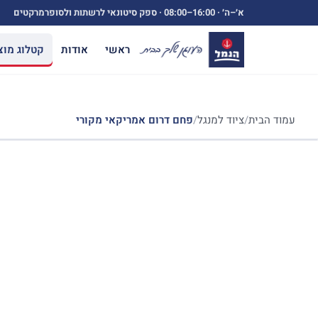
ילוג
א׳–ה׳ ·
08:00–16:00
· ספק סיטונאי לרשתות ולסופרמרקטים
תוכן
ראשי
אודות
קטלוג מוצ
עמוד הבית
/
ציוד למנגל
/
פחם דרום אמריקאי מקורי