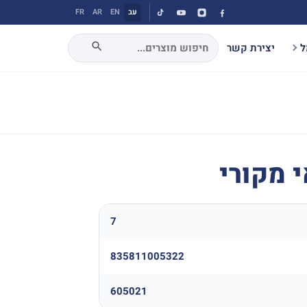
עב
EN
AR
FR
ל
יצירת קשר
 מקורי
7
835811005322
605021