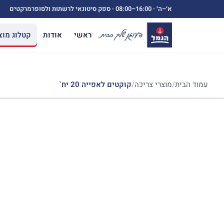
ילוג
א׳–ה׳ ·
08:00–16:00
· ספק סיטונאי לרשתות ולסופרמרקטים
תוכן
ראשי
אודות
קטלוג מוצ
עמוד הבית
/
מוצרי צריכה
/
קוקטים לאפייה 20 יח`