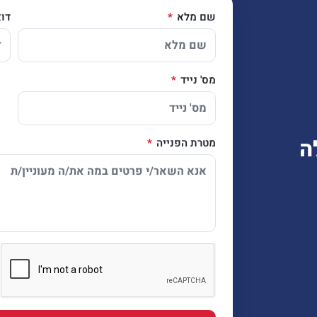
שם מלא
דו
מס' נייד
ה
מטרת הפנייה