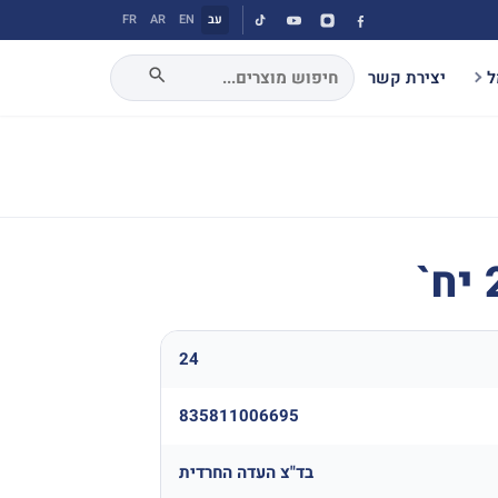
עב
EN
AR
FR
ל
יצירת קשר
24
835811006695
בד"צ העדה החרדית