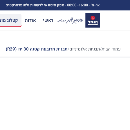
ילוג
א׳–ה׳ ·
08:00–16:00
· ספק סיטונאי לרשתות ולסופרמרקטים
תוכן
ראשי
אודות
קטלוג מוצ
עמוד הבית
/
תבניות אלומיניום
/
תבנית מרובעת קטנה 30 יח' (R29)