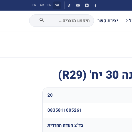
עב
EN
AR
FR
ל
יצירת קשר
R2)
20
0835811005261
בד"צ העדה החרדית