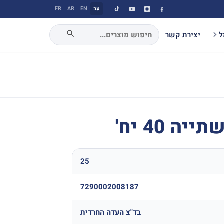
עב
EN
AR
FR
ל
יצירת קשר
 40 יח'
25
7290002008187
בד"צ העדה החרדית