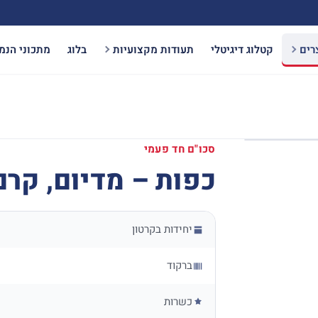
רים
קטלוג דיגיטלי
תעודות מקצועיות
בלוג
מתכוני הנמ
סכו"ם חד פעמי
כפות – מדיום, קרם, 50 י
יחידות בקרטון
ברקוד
כשרות