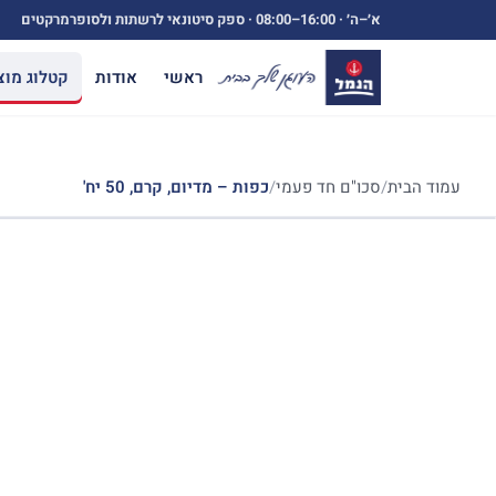
ילוג
א׳–ה׳ ·
08:00–16:00
· ספק סיטונאי לרשתות ולסופרמרקטים
תוכן
ראשי
אודות
קטלוג מוצ
עמוד הבית
/
סכו"ם חד פעמי
/
כפות – מדיום, קרם, 50 יח'