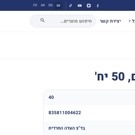
עב
EN
AR
FR
ל
יצירת קשר
ח'
40
835811004622
בד"צ העדה החרדית