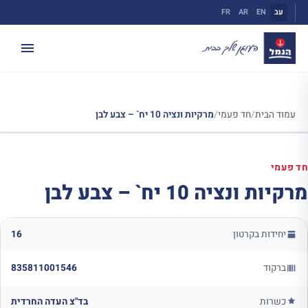
ילוג
עב
EN
AR
FR
תוכן
עמוד הבית
/
חד פעמי
/
מרקיות ונציה 10 יח` – צבע לבן
חד פעמי
מרקיות ונציה 10 יח` – צבע לבן
יחידות בקרטון
16
ברקוד
835811001546
כשרות
בד"צ העדה החרדית