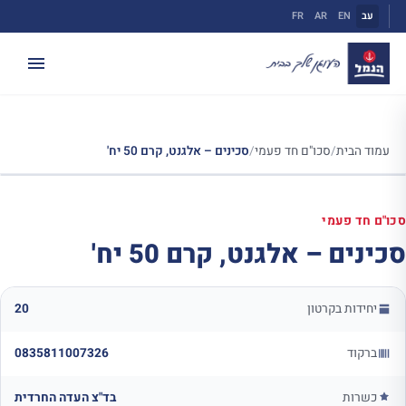
ילוג
עב
EN
AR
FR
תוכן
עמוד הבית
/
סכו"ם חד פעמי
/
סכינים – אלגנט, קרם 50 יח'
סכו"ם חד פעמי
סכינים – אלגנט, קרם 50 יח'
יחידות בקרטון
20
ברקוד
0835811007326
כשרות
בד"צ העדה החרדית