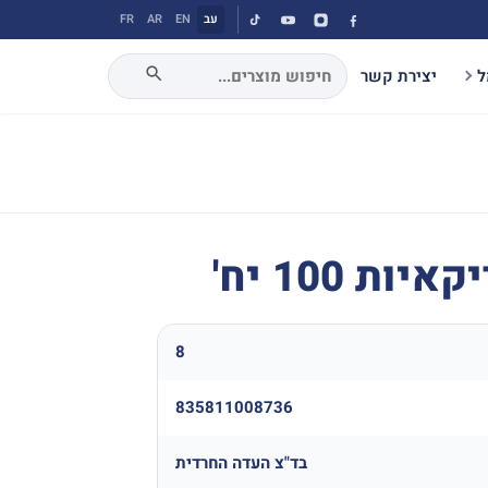
עב
EN
AR
FR
ל
יצירת קשר
ת 100 יח'
8
835811008736
בד"צ העדה החרדית