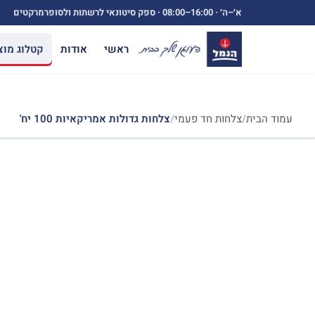
ילוג
א׳–ה׳ ·
08:00–16:00
· ספק סיטונאי לרשתות ולסופרמרקטים
תוכן
ראשי
אודות
קטלוג מוצ
עמוד הבית
/
צלחות חד פעמי
/
צלחות גדולות אמריקאיות 100 יח'