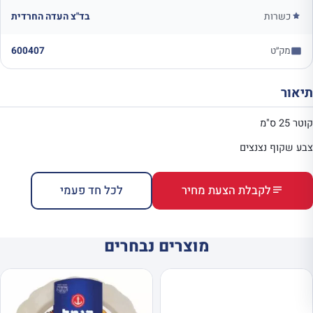
כשרות
בד"צ העדה החרדית
מק״ט
600407
תיאור
קוטר 25 ס"מ
צבע שקוף נצנצים
לקבלת הצעת מחיר
לכל חד פעמי
מוצרים נבחרים