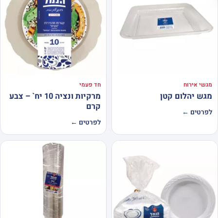
מגשי אירוח
חד פעמי
מגש יהלום קטן
מרקיות ונציה 10 יח` – צבע
קרם
לפרטים ←
לפרטים ←