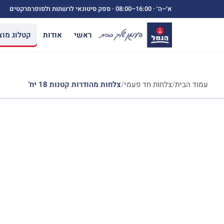
ילוג
א׳–ה׳ ·
08:00–16:00
· ספק סיטונאי לרשתות ולסופרמרקטים
תוכן
ראשי
אודות
קטלוג מוצ
עמוד הבית
/
צלחות חד פעמי
/
צלחות מהודרות קטנות 18 יח'