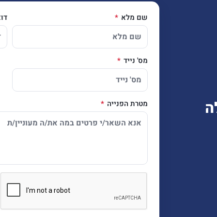
שם מלא
דו
מס' נייד
ה
מטרת הפנייה