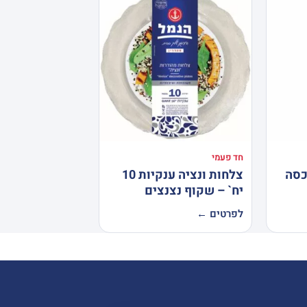
חד פעמי
כסה
צלחות ונציה ענקיות 10
יח` – שקוף נצנצים
לפרטים ←