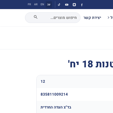
עב
EN
AR
FR
ל
יצירת קשר
1 יח'
12
835811009214
בד"צ העדה החרדית