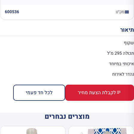
מק״ט
600536
תיאור
שקוף
תכולה 295 מ"ל
איכותי במיוחד
נהדר לאירוח
לקבלת הצעת מחיר
לכל חד פעמי
מוצרים נבחרים