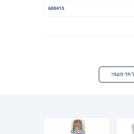
600415
 חד פעמי