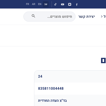
עב
EN
AR
FR
ל
יצירת קשר
ם
24
835811004448
בד"צ העדה החרדית