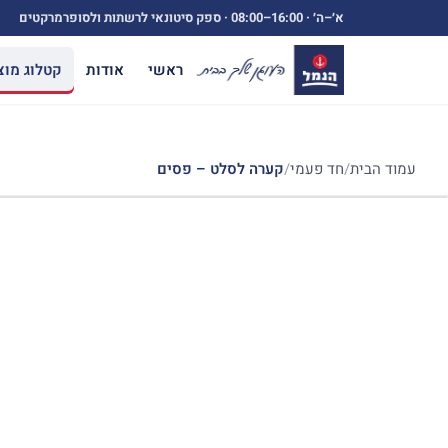
ילוג
א׳–ה׳ ·
08:00–16:00
· ספק סיטונאי לרשתות ולסופרמרקטים
תוכן
ראשי
אודות
קטלוג מוצ
עמוד הבית
/
חד פעמי
/
קערה לסלט – פסים