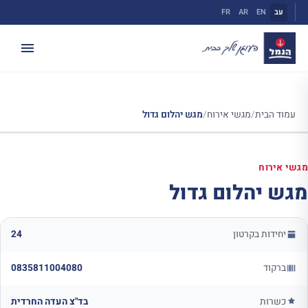
ילוג
עב
EN
AR
FR
תוכן
עמוד הבית
/
מגשי אירוח
/
מגש יהלום גדול
מגשי אירוח
מגש יהלום גדול
יחידות בקרטון
24
ברקוד
0835811004080
כשרות
בד"צ העדה החרדית