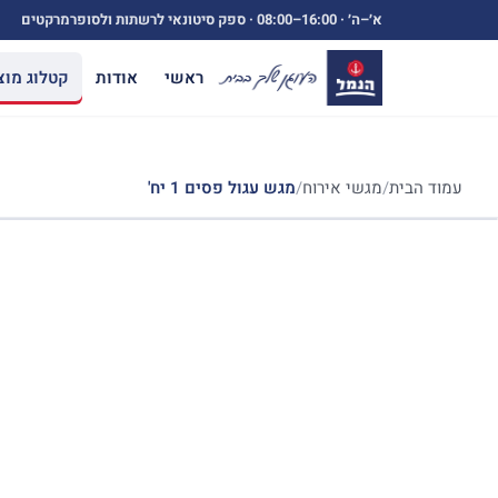
ילוג
א׳–ה׳ ·
08:00–16:00
· ספק סיטונאי לרשתות ולסופרמרקטים
תוכן
ראשי
אודות
קטלוג מוצ
עמוד הבית
/
מגשי אירוח
/
מגש עגול פסים 1 יח'