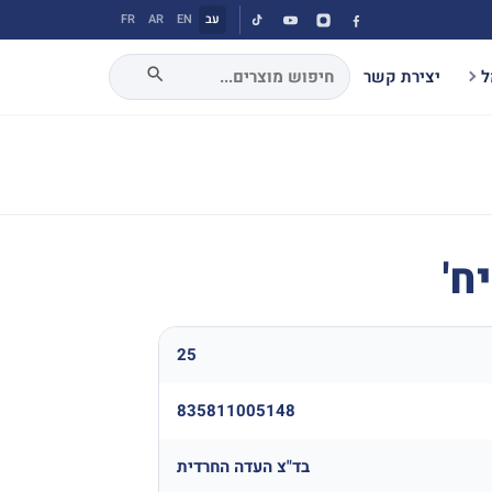
עב
EN
AR
FR
ל
יצירת קשר
25
835811005148
בד"צ העדה החרדית