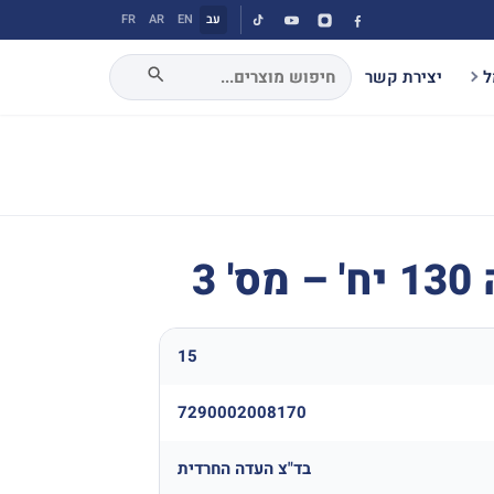
עב
EN
AR
FR
ל
יצירת קשר
 3
15
7290002008170
בד"צ העדה החרדית