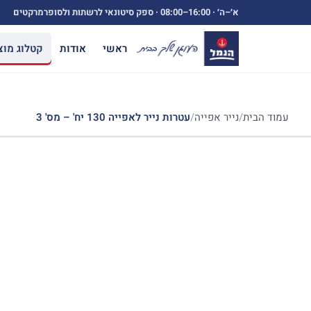
ילוג
א׳–ה׳ ·
08:00–16:00
· ספק סיטונאי לרשתות ולסופרמרקטים
תוכן
ראשי
אודות
קטלוג מוצ
עמוד הבית
/
נייר אפייה
/
עטרות נייר לאפייה 130 יח' – מס' 3