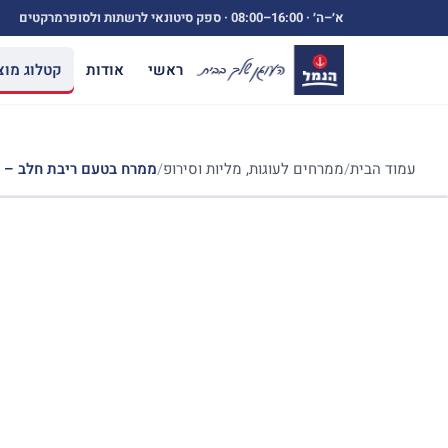
ילוג
א׳–ה׳ ·
08:00–16:00
· ספק סיטונאי לרשתות ולסופרמרקטים
תוכן
ראשי
אודות
קטלוג מוצ
עמוד הבית
/
ממרחים לעוגות, מליות וסירופ
/
ממרח בטעם ריבת חלב – 400 גרם