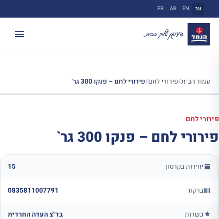
ילוג
עב
EN
AR
FR
תוכן
עמוד הבית
/
פירורי לחם
/
פירורי לחם – פנקו 300 גר`
פירורי לחם
פירורי לחם – פנקו 300 גר`
יחידות בקרטון
15
ברקוד
0835811007791
כשרות
בד"צ העדה החרדית