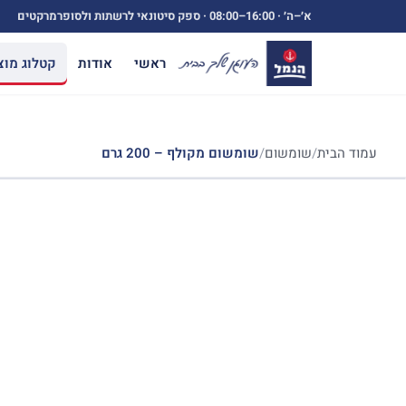
ילוג
א׳–ה׳ ·
08:00–16:00
· ספק סיטונאי לרשתות ולסופרמרקטים
תוכן
ראשי
אודות
קטלוג מוצ
עמוד הבית
/
שומשום
/
שומשום מקולף – 200 גרם