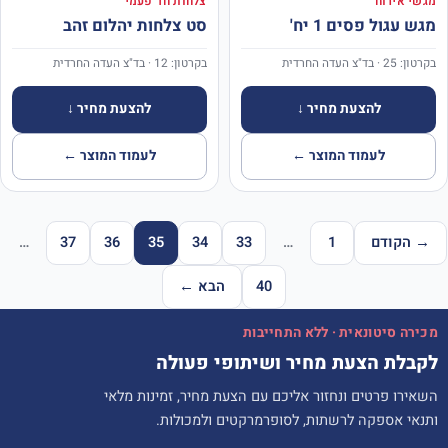
מגשי אירוח
צלחות חד פעמי
מגש עגול פסים 1 יח'
סט צלחות יהלום זהב
בקרטון: 25 · בד"צ העדה החרדית
בקרטון: 12 · בד"צ העדה החרדית
להצעת מחיר ↓
להצעת מחיר ↓
לעמוד המוצר ←
לעמוד המוצר ←
→ הקודם
1
…
33
34
35
36
37
…
40
הבא ←
מכירה סיטונאית · ללא התחייבות
לקבלת הצעת מחיר ושיתופי פעולה
השאירו פרטים ונחזור אליכם עם הצעת מחיר, זמינות מלאי
ותנאי אספקה לרשתות, לסופרמרקטים ולמכולות.