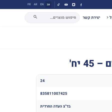
עב
EN
AR
FR
ל
יצירת קשר
4 יח'
24
835811007425
בד"צ העדה החרדית