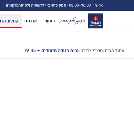
ילוג
א׳–ה׳ ·
08:00–16:00
· ספק סיטונאי לרשתות ולסופרמרקטים
תוכן
ראשי
אודות
קטלוג מוצ
עמוד הבית
/
מוצרי צריכה
/
נרות חנוכה מיוחדים – 45 יח'