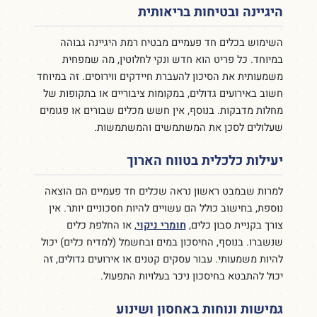
היגיינה ובטיחות בריאותית
השימוש בכלים חד פעמיים מבטיח רמת היגיינה גבוהה
במיוחד. כל פריט הוא חדש ונקי לחלוטין, מה שמפחית
משמעותית את הסיכון להעברת חיידקים ווירוסים. זה במיוחד
חשוב באירועים גדולים, במקומות ציבוריים או בתקופות של
מחלות מדבקות. בנוסף, אין חשש מכלים שבורים או פגומים
שעלולים לסכן את המשתמשים והמשתמשות.
יעילות כלכלית בטווח הארוך
למרות שבמבט ראשון נראה שכלים חד פעמיים הם הוצאה
נוספת, בחישוב כולל הם עשויים להיות חסכוניים יותר. אין
צורך בקניית סבון כלים,
חומרי ניקוי
, או החלפת כלים
שנשברו. בנוסף, החיסכון במים ובחשמל (למדיח כלים) יכול
להיות משמעותי. עבור עסקים קטנים או אירועים גדולים, זה
יכול להתבטא בחיסכון ניכר בעלויות התפעול.
גמישות ונוחות באחסון ושינוע