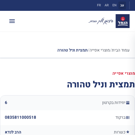
ילוג
עב
EN
AR
FR
תוכן
עמוד הבית
/
מוצרי אפייה
/
תמצית וניל טהורה
מוצרי אפייה
תמצית וניל טהורה
יחידות בקרטון
6
ברקוד
0835811000518
כשרות
הרב לנדא